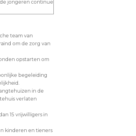
n de jongeren continue
sche team van
raind om de zorg van
 konden opstarten om
onlijke begeleiding
ijkheid.
angtehuizen in de
tehuis verlaten
 15 vrijwilligers in
an kinderen en tieners