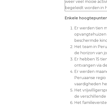
weer veel mooie activ
begeleidt worden in 
Enkele hoogtepunten 
Er werden tien m
opvangtehuizen 
beschermde kinde
Het team in Peru
de horizon van j
Er hebben 15 tie
ontvangen via de
Er werden maand
Peruaanse regio 
vaardigheden heb
Het vrijwilliger
de verschillende
Het familieverst