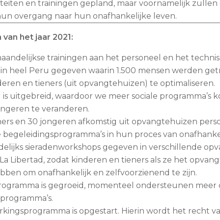
iteiten en trainingen gepland, maar voornamelijk zulle
hun overgang naar hun onafhankelijke leven.
van het jaar 2021:
aandelijkse trainingen aan het personeel en het techni
in heel Peru gegeven waarin 1.500 mensen werden get
ren en tieners (uit opvangtehuizen) te optimaliseren.
 is uitgebreid, waardoor we meer sociale programma’s
ongeren te veranderen.
ners en 30 jongeren afkomstig uit opvangtehuizen perso
 begeleidingsprogramma’s in hun proces van onafhankel
elijks sieradenworkshops gegeven in verschillende opv
La Libertad, zodat kinderen en tieners als ze het opvang
ben om onafhankelijk en zelfvoorzienend te zijn.
sprogramma is gegroeid, momenteel ondersteunen meer dan
 programma’s.
erkingsprogramma is opgestart. Hierin wordt het recht v