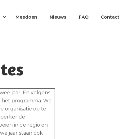
n
Meedoen
Nieuws
FAQ
Contact
tes
wee jaar. En volgens
it het programma. We
 organisatie op te
beperkende
eien in de regio en
uwe jaar staan ook