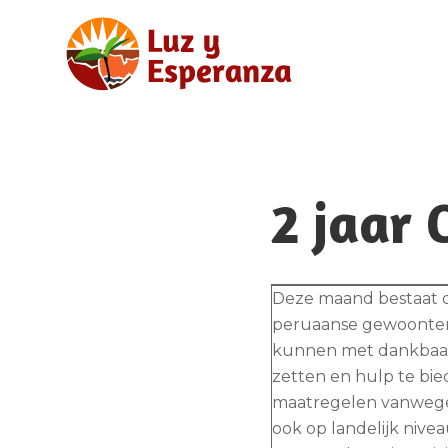
2 jaar
Deze maand bestaat o
peruaanse gewoonten 
kunnen met dankbaarh
zetten en hulp te bi
maatregelen vanwege d
ook op landelijk nive