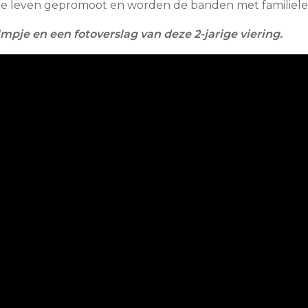
te leven gepromoot en worden de banden met familieled
lmpje en een fotoverslag van deze 2-jarige viering.