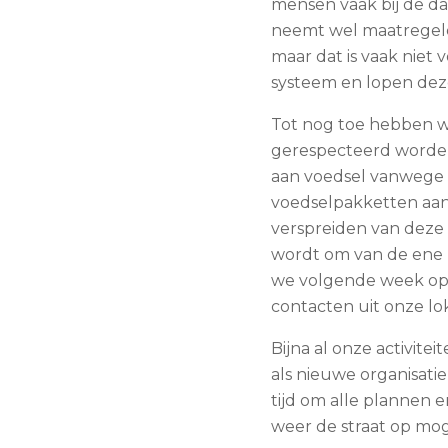
mensen vaak bij de d
neemt wel maatregele
maar dat is vaak niet 
systeem en lopen dez
Tot nog toe hebben w
gerespecteerd worden
aan voedsel vanwege 
voedselpakketten aa
verspreiden van deze 
wordt om van de ene k
we volgende week opn
contacten uit onze lo
Bijna al onze activit
als nieuwe organisati
tijd om alle plannen e
weer de straat op mo