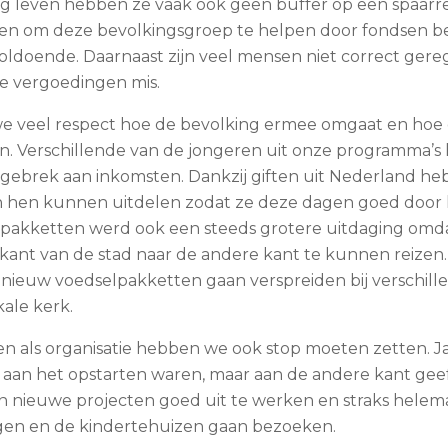
ag leven hebben ze vaak ook geen buffer op een spaarr
n om deze bevolkingsgroep te helpen door fondsen bes
voldoende. Daarnaast zijn veel mensen niet correct gereg
e vergoedingen mis.
e veel respect hoe de bevolking ermee omgaat en hoe
. Verschillende van de jongeren uit onze programma’
gebrek aan inkomsten. Dankzij giften uit Nederland h
n hen kunnen uitdelen zodat ze deze dagen goed doo
pakketten werd ook een steeds grotere uitdaging omdat
ant van de stad naar de andere kant te kunnen reizen. 
ieuw voedselpakketten gaan verspreiden bij verschill
kale kerk.
eiten als organisatie hebben we ook stop moeten zetten.
e aan het opstarten waren, maar aan de andere kant gee
n nieuwe projecten goed uit te werken en straks helemaa
gen en de kindertehuizen gaan bezoeken.