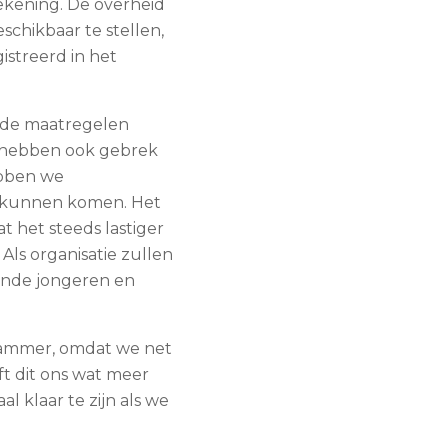
ekening. De overheid
chikbaar te stellen,
istreerd in het
 de maatregelen
s hebben ook gebrek
ebben we
r kunnen komen. Het
 het steeds lastiger
Als organisatie zullen
ende jongeren en
 Jammer, omdat we net
ft dit ons wat meer
l klaar te zijn als we