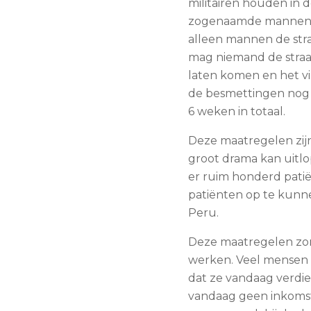
militairen houden in 
zogenaamde mannen 
alleen mannen de str
mag niemand de straat
laten komen en het v
de besmettingen nog 
6 weken in totaal.
Deze maatregelen zijn
groot drama kan uitlo
er ruim honderd patië
patiënten op te kunne
Peru.
Deze maatregelen zor
werken. Veel mensen h
dat ze vandaag verdi
vandaag geen inkomst