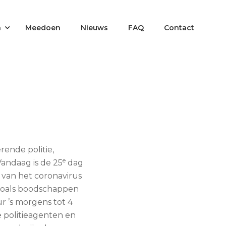
n
Meedoen
Nieuws
FAQ
Contact
rende politie,
e
Vandaag is de 25
dag
 van het coronavirus
 zoals boodschappen
r ’s morgens tot 4
e politieagenten en