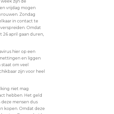
 week zijn de
en vrijdag mogen
e vrouwen. Zondag
lkaar in contact te
 verspreiden. Omdat
 26 april gaan duren,
virus hier op een
smettingen en liggen
 staat om veel
hikbaar zijn voor heel
lking niet mag
act hebben. Het geld
ls deze mensen dus
nen kopen. Omdat deze