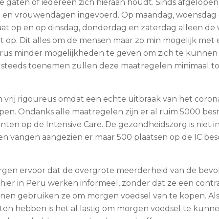
de gaten of iedereen zich hieraan houdt. Sinds afgelopen
en vrouwendagen ingevoerd. Op maandag, woensdag 
aat op en op dinsdag, donderdag en zaterdag alleen d
 op. Dit alles om de mensen maar zo min mogelijk met e
irus minder mogelijkheden te geven om zich te kunnen
steeds toenemen zullen deze maatregelen minimaal tot
 vrij rigoureus omdat een echte uitbraak van het corona
pen. Ondanks alle maatregelen zijn er al ruim 5000 be
nten op de Intensive Care. De gezondheidszorg is niet in
n vangen aangezien er maar 500 plaatsen op de IC besc
gen ervoor dat de overgrote meerderheid van de bevo
ier in Peru werken informeel, zonder dat ze een contr
enen gebruiken ze om morgen voedsel van te kopen. A
en hebben is het al lastig om morgen voedsel te kun