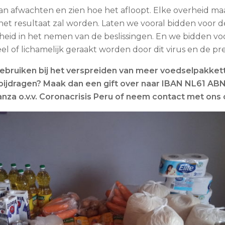
 van afwachten en zien hoe het afloopt. Elke overheid ma
et resultaat zal worden. Laten we vooral bidden voor 
ijsheid in het nemen van de beslissingen. En we bidden vo
l of lichamelijk geraakt worden door dit virus en de pr
bruiken bij het verspreiden van meer voedselpakkett
 bijdragen? Maak dan een gift over naar IBAN NL61 ABN
anza o.v.v. Coronacrisis Peru of neem contact met ons 